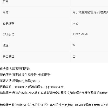
货号
用途
用于含量测定/鉴定/药理实
5mg
包装规格
137120-98-0
CAS编号
%
纯度
是否进口
否
供应情况:联系我们咨询
特色服务:可定制,提供多种专业检测报告
鉴定方法:质谱(MS),核磁(NMR)
咨询联系:18080489829(微信同号)、QQ:3004654993
温馨提示:我司产品由CNAS认可实验室进行全过程监控,请按照产品储存要求妥善保存
请您使用前仔细阅览《产品分析证书》:具引湿性产品,请在30%-69%湿度下使用;光