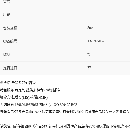
货号
用途
5mg
包装规格
137592-05-3
CAS编号
%
纯度
是否进口
否
供应情况:联系我们咨询
特色服务:可定制,提供多种专业检测报告
鉴定方法:质谱(MS),核磁(NMR)
咨询联系:18080489829(微信同号)、QQ:3004654993
温馨提示:我司产品由CNAS认可实验室进行全过程监控,请按照产品储存要求妥善保存
请您使用前仔细阅览《产品分析证书》:具引湿性产品,请在30%-69%湿度下使用;光