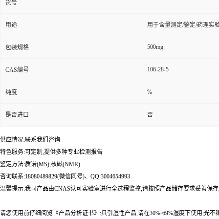
货号
用途
用于含量测定/鉴定/药理实
500mg
包装规格
106-28-5
CAS编号
%
纯度
是否进口
否
供应情况:联系我们咨询
特色服务:可定制,提供多种专业检测报告
鉴定方法:质谱(MS),核磁(NMR)
咨询联系:18080489829(微信同号)、QQ:3004654993
温馨提示:我司产品由CNAS认可实验室进行全过程监控,请按照产品储存要求妥善保存
请您使用前仔细阅览《产品分析证书》:具引湿性产品,请在30%-69%湿度下使用;光