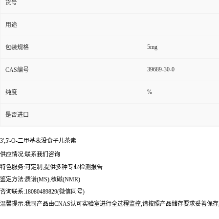
货号
用途
5mg
包装规格
39689-30-0
CAS编号
%
纯度
是否进口
3',5'-O-二甲基表没食子儿茶素
供应情况:联系我们咨询
特色服务:可定制,提供多种专业检测报告
鉴定方法:质谱(MS),核磁(NMR)
咨询联系:18080489829(微信同号)
温馨提示:我司产品由CNAS认可实验室进行全过程监控,请按照产品储存要求妥善保存