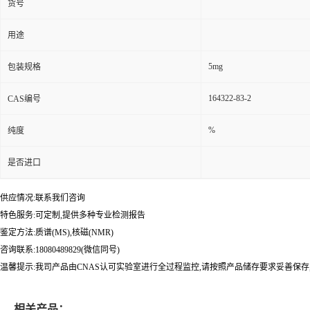
货号
用途
5mg
包装规格
164322-83-2
CAS编号
%
纯度
是否进口
供应情况:联系我们咨询
特色服务:可定制,提供多种专业检测报告
鉴定方法:质谱(MS),核磁(NMR)
咨询联系:18080489829(微信同号)
温馨提示:我司产品由CNAS认可实验室进行全过程监控,请按照产品储存要求妥善保存
相关产品：