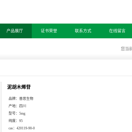
产品展厅
证书荣誉
联系方式
在线留言
您当
泥胡木烯苷
品牌：
普思生物
产地：
四川
型号：
5mg
纯度：
95
cas：
420119-90-0