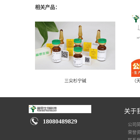
相关产品：
三尖杉宁碱
（天
关于
18080489829
公司
荣誉