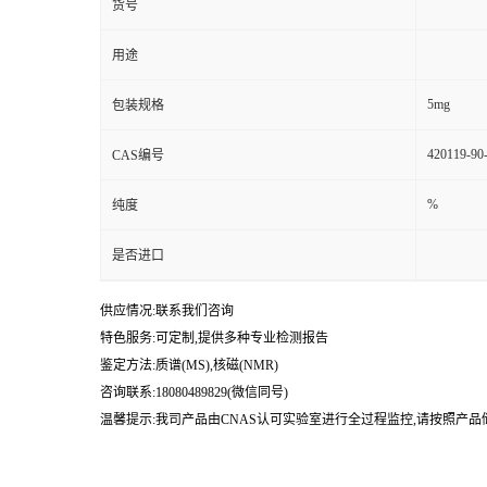
货号
用途
5mg
包装规格
420119-90
CAS编号
%
纯度
是否进口
供应情况:联系我们咨询
特色服务:可定制,提供多种专业检测报告
鉴定方法:质谱(MS),核磁(NMR)
咨询联系:18080489829(微信同号)
温馨提示:我司产品由CNAS认可实验室进行全过程监控,请按照产