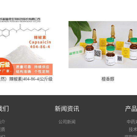
然）辣椒素|404-86-4|公斤级
檀香醇
我们
新闻资讯
产
简介
公司新闻
中药
资质
技