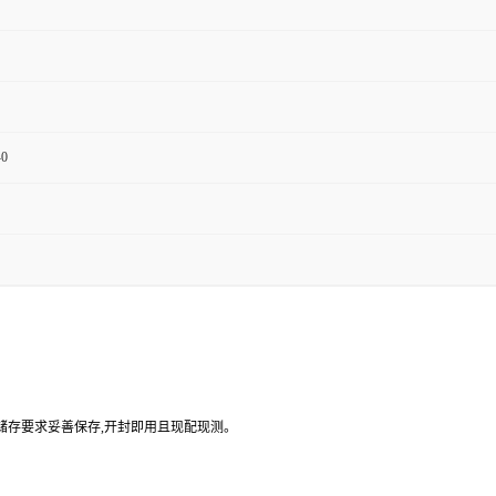
-0
品储存要求妥善保存,开封即用且现配现测。