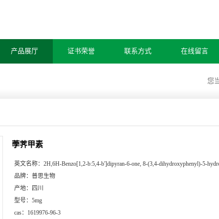
产品展厅
证书荣誉
联系方式
在线留言
您
荸荠甲素
英文名称：
2H,6H-Benzo[1,2-b:5,4-b']dipyran-6-one, 8-(3,4-dihydroxyphenyl)-5-hydr
品牌：
普思生物
产地：
四川
型号：
5mg
cas：
1619976-96-3