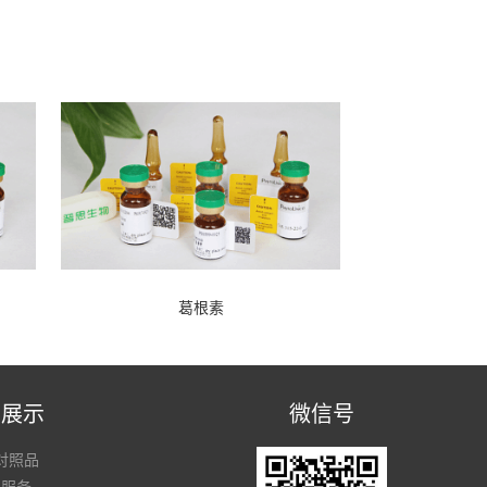
葛根素
品展示
微信号
对照品