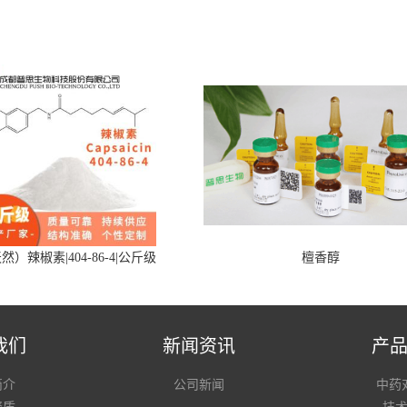
然）辣椒素|404-86-4|公斤级
檀香醇
我们
新闻资讯
产
简介
公司新闻
中药