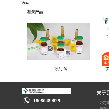
称取。
相关产品：
三尖杉宁碱
（天
关于
18080489829
公司