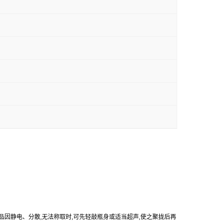
产品因静电、分散,无法称取时,可先轻敲瓶身或适当超声,使之聚拢后再