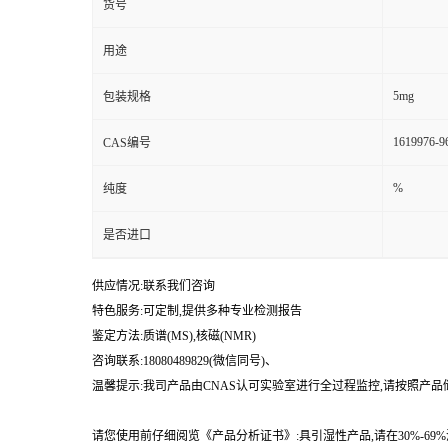
货号
用途
5mg
包装规格
1619976-9
CAS编号
%
纯度
是否进口
供应情况:联系我们咨询
特色服务:可定制,提供多种专业检测报告
鉴定方法:质谱(MS),核磁(NMR)
咨询联系:18080489829(微信同号)、
温馨提示:我司产品由CNAS认可实验室进行全过程监控,请按照产
请您使用前仔细阅览《产品分析证书》:具引湿性产品,请在30%-6