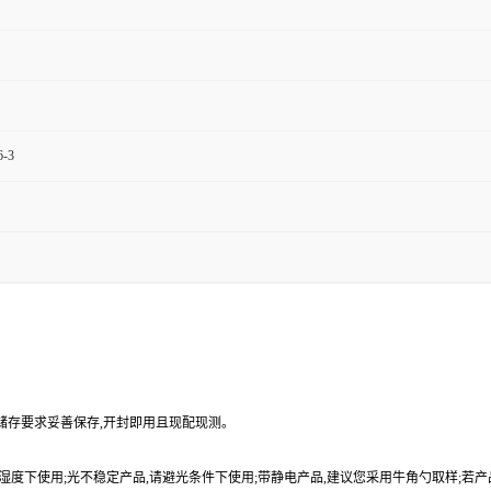
6-3
品储存要求妥善保存,开封即用且现配现测。
9%湿度下使用;光不稳定产品,请避光条件下使用;带静电产品,建议您采用牛角勺取样;若