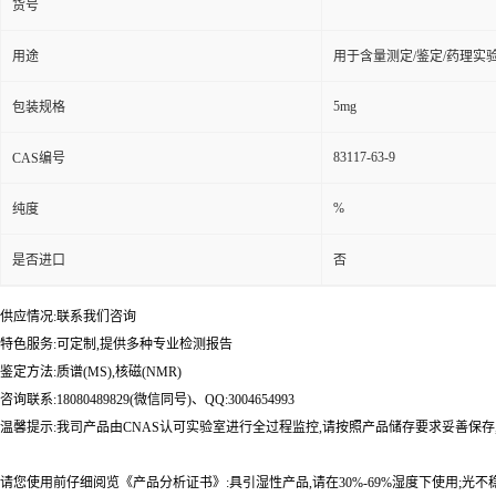
货号
用途
用于含量测定/鉴定/药理实
5mg
包装规格
83117-63-9
CAS编号
%
纯度
是否进口
否
供应情况:联系我们咨询
特色服务:可定制,提供多种专业检测报告
鉴定方法:质谱(MS),核磁(NMR)
咨询联系:18080489829(微信同号)、QQ:3004654993
温馨提示:我司产品由CNAS认可实验室进行全过程监控,请按照产品储存要求妥善保存
请您使用前仔细阅览《产品分析证书》:具引湿性产品,请在30%-69%湿度下使用;光