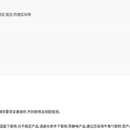
定/鉴定/药理实验等
品储存要求妥善保存,开封即用且现配现测。
9%湿度下使用;光不稳定产品,请避光条件下使用;带静电产品,建议您采用牛角勺取样;若