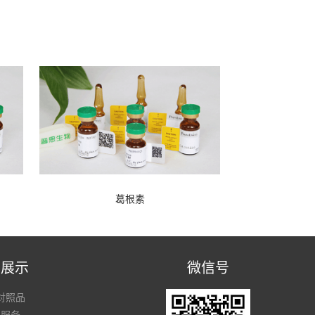
葛根素
品展示
微信号
对照品