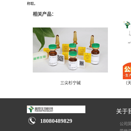
称取。
相关产品：
三尖杉宁碱
（天
关于
18080489829
公司