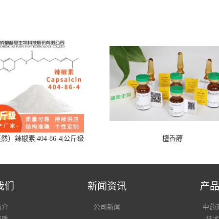
然）辣椒素|404-86-4|公斤级
檀香醇
我们
新闻资讯
产
简介
公司新闻
中药