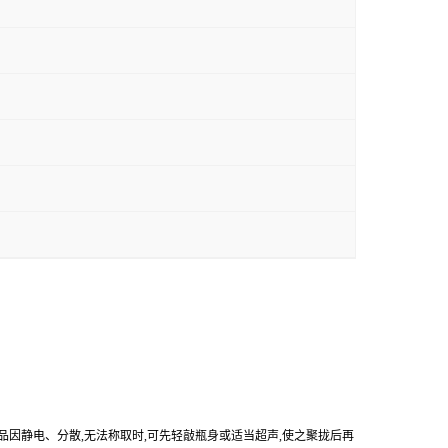
产品因静电、分散,无法称取时,可先轻敲瓶身或适当超声,使之聚拢后再