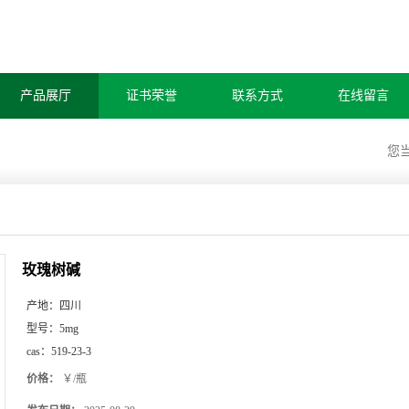
产品展厅
证书荣誉
联系方式
在线留言
您
玫瑰树碱
产地：
四川
型号：
5mg
cas：
519-23-3
价格：
￥/瓶