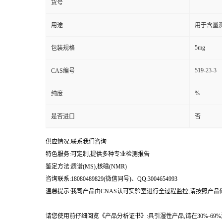
货号
用途
用于含量测
5mg
包装规格
519-23-3
CAS编号
%
纯度
是否进口
否
供应情况:联系我们咨询
特色服务:可定制,提供多种专业检测报告
鉴定方法:质谱(MS),核磁(NMR)
咨询联系:18080489829(微信同号)、QQ:3004654993
温馨提示:我司产品由CNAS认可实验室进行全过程监控,请按照产
请您使用前仔细阅览《产品分析证书》:具引湿性产品,请在30%-6