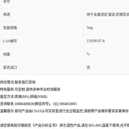
货号
用途
用于含量测定/鉴定/药理实
5mg
包装规格
119290-87-8
CAS编号
%
纯度
是否进口
否
供应情况:联系我们咨询
特色服务:可定制,提供多种专业检测报告
鉴定方法:质谱(MS),核磁(NMR)
咨询联系:18080489829(微信同号)、QQ:3004654993
温馨提示:我司产品由CNAS认可实验室进行全过程监控,请按照产品储存要求妥善保存
请您使用前仔细阅览《产品分析证书》:具引湿性产品,请在30%-69%湿度下使用;光