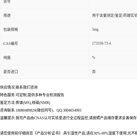
货号
用途
用于含量测定/鉴定/药理实
5mg
包装规格
173559-73-4
CAS编号
%
纯度
是否进口
否
供应情况:联系我们咨询
特色服务:可定制,提供多种专业检测报告
鉴定方法:质谱(MS),核磁(NMR)
咨询联系:18080489829(微信同号)、QQ:3004654993
温馨提示:我司产品由CNAS认可实验室进行全过程监控,请按照产品储存要求妥善保存
请您使用前仔细阅览《产品分析证书》:具引湿性产品,请在30%-69%湿度下使用;光