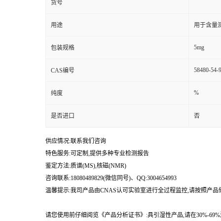
货号
用途
用于含量测
5mg
包装规格
58480-54-
CAS编号
%
纯度
是否进口
否
供应情况:联系我们咨询
特色服务:可定制,提供多种专业检测报告
鉴定方法:质谱(MS),核磁(NMR)
咨询联系:18080489829(微信同号)、QQ:3004654993
温馨提示:我司产品由CNAS认可实验室进行全过程监控,请按照产
请您使用前仔细阅览《产品分析证书》:具引湿性产品,请在30%-6