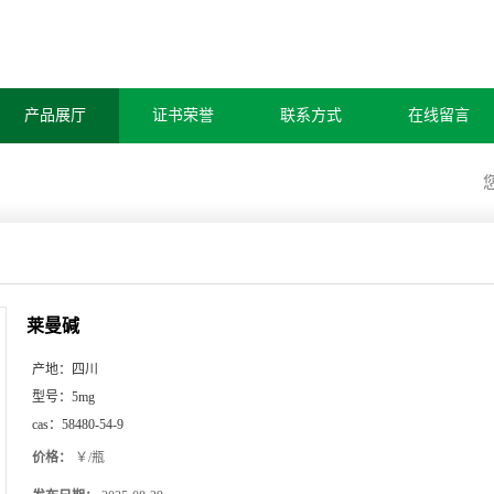
产品展厅
证书荣誉
联系方式
在线留言
莱曼碱
产地：
四川
型号：
5mg
cas：
58480-54-9
价格：
￥/瓶