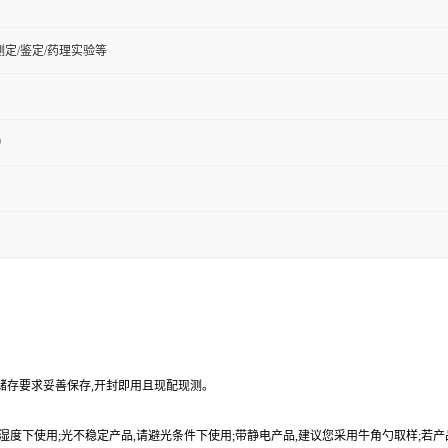
定/鉴定/药理实验等
9
品储存要求妥善保存,开封即用且现配现测。
9%湿度下使用;光不稳定产品,请避光条件下使用;带静电产品,建议您采用牛角勺取样;若