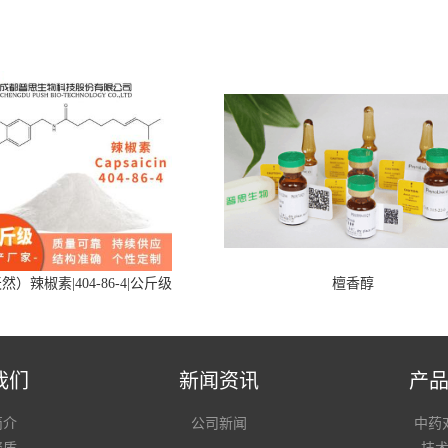
然）辣椒素|404-86-4|公斤级
檀香醇
我们
新闻资讯
产
简介
公司新闻
中药