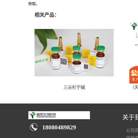
称取。
相关产品：
三尖杉宁碱
（天
关于
18080489829
公司