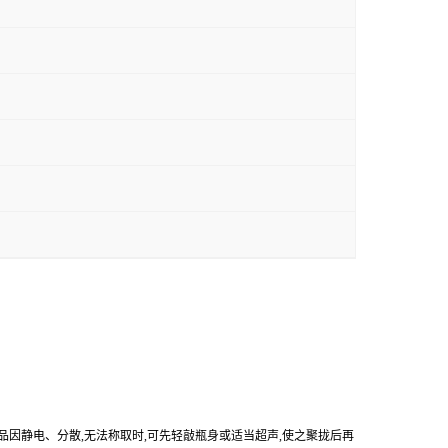
产品因静电、分散,无法称取时,可先轻敲瓶身或适当超声,使之聚拢后再