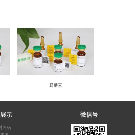
葛根素
品展示
微信号
对照品