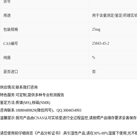
货号
用途
用于含量测定/鉴定/药理实
25mg
包装规格
25843-45-2
CAS编号
%
纯度
是否进口
否
供应情况:联系我们咨询
特色服务:可定制,提供多种专业检测报告
鉴定方法:质谱(MS),核磁(NMR)
咨询联系:18080489829(微信同号)、QQ:3004654993
温馨提示:我司产品由CNAS认可实验室进行全过程监控,请按照产品储存要求妥善保存
请您使用前仔细阅览《产品分析证书》:具引湿性产品,请在30%-69%湿度下使用;光