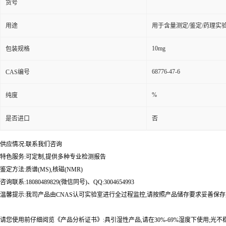
货号
用途
用于含量测定/鉴定/药理实
10mg
包装规格
68776-47-6
CAS编号
%
纯度
是否进口
否
供应情况:联系我们咨询
特色服务:可定制,提供多种专业检测报告
鉴定方法:质谱(MS),核磁(NMR)
咨询联系:18080489829(微信同号)、QQ:3004654993
温馨提示:我司产品由CNAS认可实验室进行全过程监控,请按照产品储存要求妥善保存
请您使用前仔细阅览《产品分析证书》:具引湿性产品,请在30%-69%湿度下使用;光