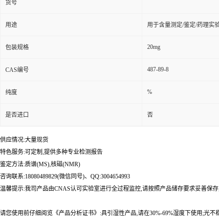
货号
用途
用于含量测定/鉴定/药理实
20mg
包装规格
487-89-8
CAS编号
%
纯度
是否进口
否
供应情况:大量现货
特色服务:可定制,提供多种专业检测报告
鉴定方法:质谱(MS),核磁(NMR)
咨询联系:18080489829(微信同号)、QQ:3004654993
温馨提示:我司产品由CNAS认可实验室进行全过程监控,请按照产品储存要求妥善保存
请您使用前仔细阅览《产品分析证书》:具引湿性产品,请在30%-69%湿度下使用;光