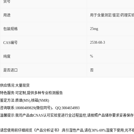
货号
用途
用于含量测定/鉴定/药理实
25mg
包装规格
2538-68-3
CAS编号
%
纯度
是否进口
否
供应情况:大量现货
特色服务:可定制,提供多种专业检测报告
鉴定方法:质谱(MS),核磁(NMR)
咨询联系:18080489829(微信同号)、QQ:3004654993
温馨提示:我司产品由CNAS认可实验室进行全过程监控,请按照产品储存要求妥善保存
请您使用前仔细阅览《产品分析证书》:具引湿性产品,请在30%-69%湿度下使用;光