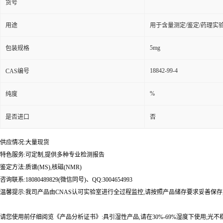
货号
用途
用于含量测定/鉴定/药理实
5mg
包装规格
18842-99-4
CAS编号
%
纯度
是否进口
否
供应情况:大量现货
特色服务:可定制,提供多种专业检测报告
鉴定方法:质谱(MS),核磁(NMR)
咨询联系:18080489829(微信同号)、QQ:3004654993
温馨提示:我司产品由CNAS认可实验室进行全过程监控,请按照产品储存要求妥善保存
请您使用前仔细阅览《产品分析证书》:具引湿性产品,请在30%-69%湿度下使用;光