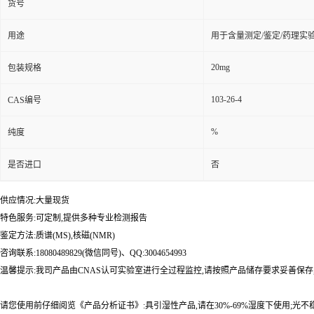
货号
用途
用于含量测定/鉴定/药理实
20mg
包装规格
103-26-4
CAS编号
%
纯度
是否进口
否
供应情况:大量现货
特色服务:可定制,提供多种专业检测报告
鉴定方法:质谱(MS),核磁(NMR)
咨询联系:18080489829(微信同号)、QQ:3004654993
温馨提示:我司产品由CNAS认可实验室进行全过程监控,请按照产品储存要求妥善保存
请您使用前仔细阅览《产品分析证书》:具引湿性产品,请在30%-69%湿度下使用;光