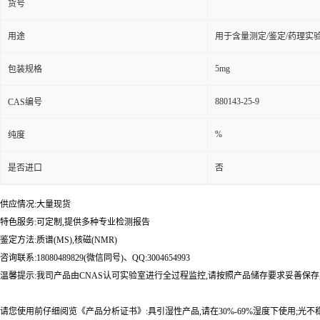
货号
用途
用于含量测定/鉴定/药理实
5mg
包装规格
880143-25-9
CAS编号
%
纯度
是否进口
否
供应情况:大量现货
特色服务:可定制,提供多种专业检测报告
鉴定方法:质谱(MS),核磁(NMR)
咨询联系:18080489829(微信同号)、QQ:3004654993
温馨提示:我司产品由CNAS认可实验室进行全过程监控,请按照产品储存要求妥善保存
请您使用前仔细阅览《产品分析证书》:具引湿性产品,请在30%-69%湿度下使用;光