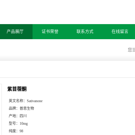
产品展厅
证书荣誉
联系方式
在线留言
您
紫苜蓿酮
英文名称：
Sativanone
品牌：
普思生物
产地：
四川
型号：
10mg
纯度：
98