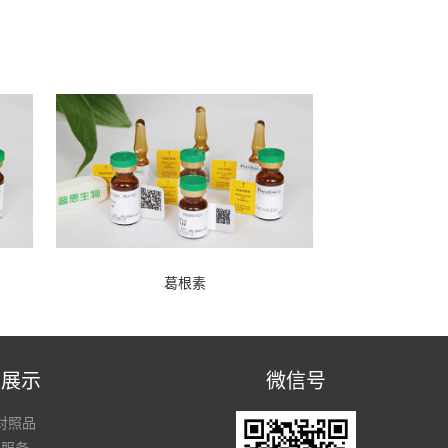
葛根素
品展示
微信号
对照品