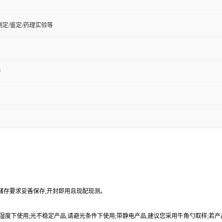
定/鉴定/药理实验等
8
品储存要求妥善保存,开封即用且现配现测。
9%湿度下使用;光不稳定产品,请避光条件下使用;带静电产品,建议您采用牛角勺取样;若