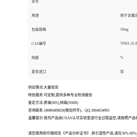
货号
用途
用于含量测
10mg
包装规格
70561-31-
CAS编号
%
纯度
是否进口
否
供应情况:大量现货
特色服务:可定制,提供多种专业检测报告
鉴定方法:质谱(MS),核磁(NMR)
咨询联系:18080489829(微信同号)、QQ:3004654993
温馨提示:我司产品由CNAS认可实验室进行全过程监控,请按照产
请您使用前仔细阅览《产品分析证书》:具引湿性产品,请在30%-6