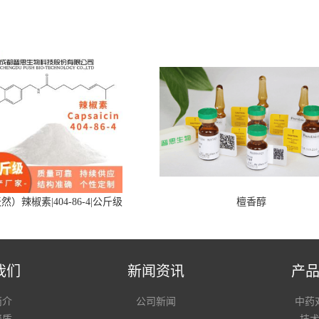
然）辣椒素|404-86-4|公斤级
檀香醇
我们
新闻资讯
产
简介
公司新闻
中药