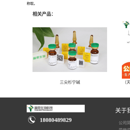
称取。
相关产品：
三尖杉宁碱
（天
关于
18080489829
公司