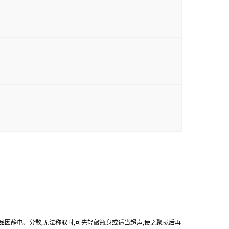
产品因静电、分散,无法称取时,可先轻敲瓶身或适当超声,使之聚拢后再