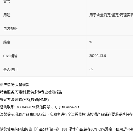
货号
用途
用于含量测定/鉴定/药理实
包装规格
%
纯度
30220-43-0
CAS编号
是否进口
否
供应情况:大量现货
特色服务:可定制,提供多种专业检测报告
鉴定方法:质谱(MS),核磁(NMR)
咨询联系:18080489829(微信同号)、QQ:3004654993
温馨提示:我司产品由CNAS认可实验室进行全过程监控,请按照产品储存要求妥善保存
请您使用前仔细阅览《产品分析证书》:具引湿性产品,请在30%-69%湿度下使用;光