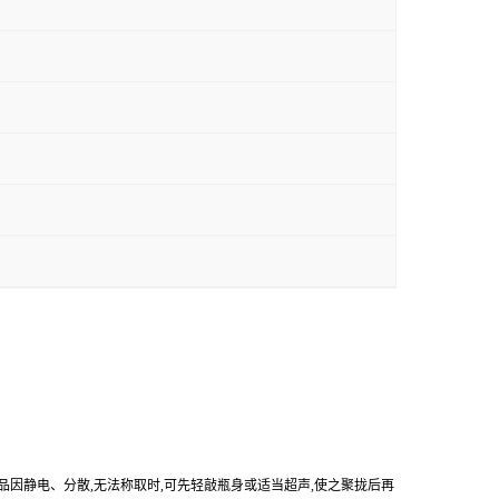
产品因静电、分散,无法称取时,可先轻敲瓶身或适当超声,使之聚拢后再