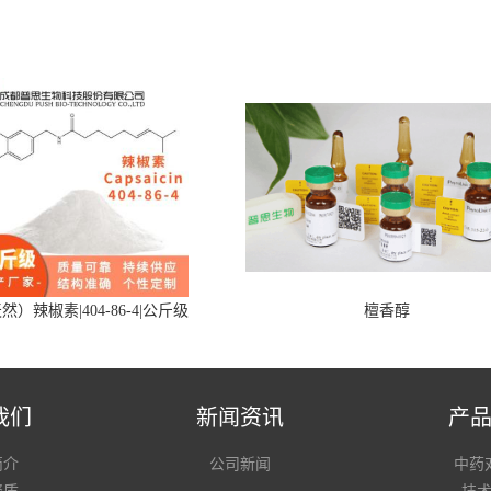
然）辣椒素|404-86-4|公斤级
檀香醇
我们
新闻资讯
产
简介
公司新闻
中药