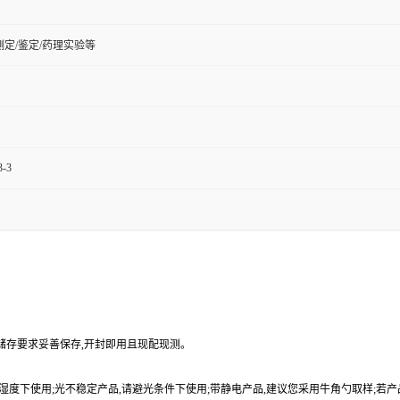
定/鉴定/药理实验等
3-3
品储存要求妥善保存,开封即用且现配现测。
9%湿度下使用;光不稳定产品,请避光条件下使用;带静电产品,建议您采用牛角勺取样;若