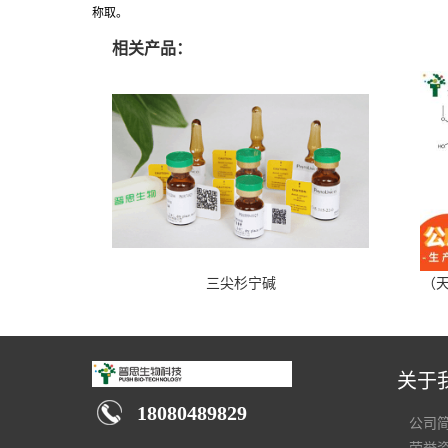
称取。
相关产品：
三尖杉宁碱
（天
关于
18080489829
公司