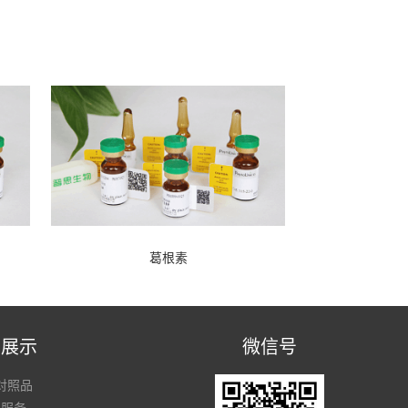
葛根素
品展示
微信号
对照品