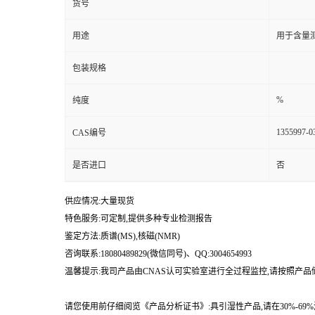
货号
用途
用于含量测
包装规格
%
纯度
1355997-0
CAS编号
是否进口
否
供应情况:大量现货
特色服务:可定制,提供多种专业检测报告
鉴定方法:质谱(MS),核磁(NMR)
咨询联系:18080489829(微信同号)、QQ:3004654993
温馨提示:我司产品由CNAS认可实验室进行全过程监控,请按照产
请您使用前仔细阅览《产品分析证书》:具引湿性产品,请在30%-6