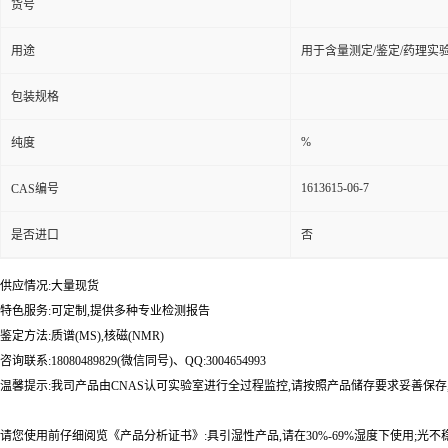
货号
用途
用于含量测定/鉴定/药理实
包装规格
%
纯度
1613615-06-7
CAS编号
是否进口
否
供应情况:大量现货
特色服务:可定制,提供多种专业检测报告
鉴定方法:质谱(MS),核磁(NMR)
咨询联系:18080489829(微信同号)、QQ:3004654993
温馨提示:我司产品由CNAS认可实验室进行全过程监控,请按照产品储存要求妥善保存
请您使用前仔细阅览《产品分析证书》:具引湿性产品,请在30%-69%湿度下使用;光