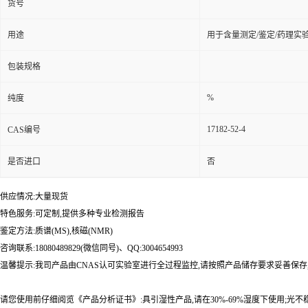
货号
用途
用于含量测定/鉴定/药理实
包装规格
%
纯度
17182-52-4
CAS编号
是否进口
否
供应情况:大量现货
特色服务:可定制,提供多种专业检测报告
鉴定方法:质谱(MS),核磁(NMR)
咨询联系:18080489829(微信同号)、QQ:3004654993
温馨提示:我司产品由CNAS认可实验室进行全过程监控,请按照产品储存要求妥善保存
请您使用前仔细阅览《产品分析证书》:具引湿性产品,请在30%-69%湿度下使用;光