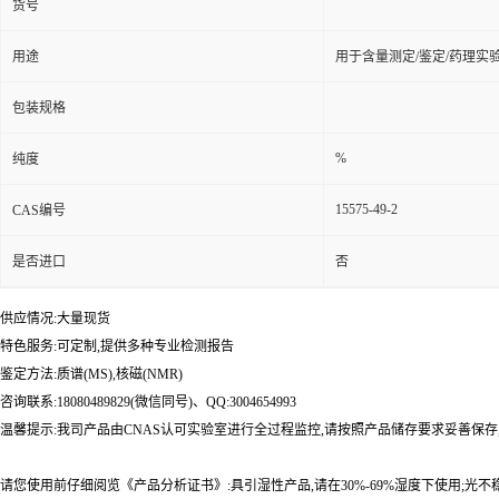
货号
用途
用于含量测定/鉴定/药理实
包装规格
%
纯度
15575-49-2
CAS编号
是否进口
否
供应情况:大量现货
特色服务:可定制,提供多种专业检测报告
鉴定方法:质谱(MS),核磁(NMR)
咨询联系:18080489829(微信同号)、QQ:3004654993
温馨提示:我司产品由CNAS认可实验室进行全过程监控,请按照产品储存要求妥善保存
请您使用前仔细阅览《产品分析证书》:具引湿性产品,请在30%-69%湿度下使用;光