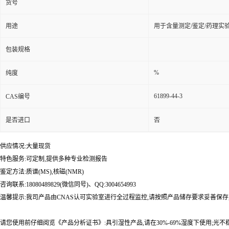
货号
用途
用于含量测定/鉴定/药理实
包装规格
%
纯度
61899-44-3
CAS编号
是否进口
否
供应情况:大量现货
特色服务:可定制,提供多种专业检测报告
鉴定方法:质谱(MS),核磁(NMR)
咨询联系:18080489829(微信同号)、QQ:3004654993
温馨提示:我司产品由CNAS认可实验室进行全过程监控,请按照产品储存要求妥善保存
请您使用前仔细阅览《产品分析证书》:具引湿性产品,请在30%-69%湿度下使用;光