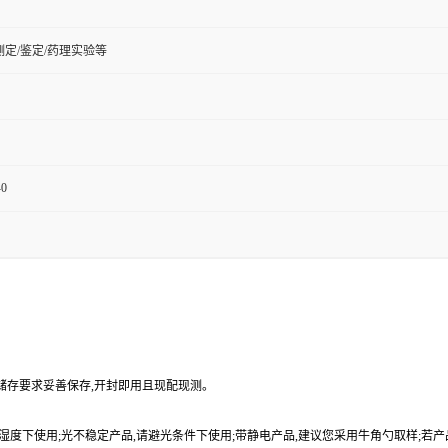
定/鉴定/药理实验等
-0
品储存要求妥善保存,开封即用且现配现测。
9%湿度下使用;光不稳定产品,请避光条件下使用;带静电产品,建议您采用牛角勺取样;若