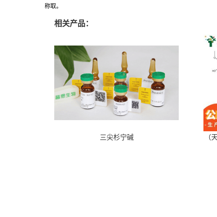
称取。
相关产品：
三尖杉宁碱
（天
关于
18080489829
公司