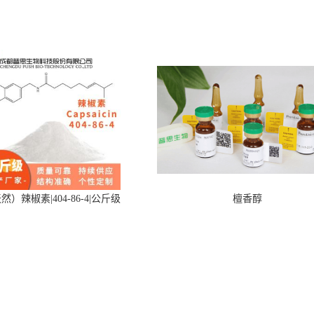
然）辣椒素|404-86-4|公斤级
檀香醇
我们
新闻资讯
产
简介
公司新闻
中药