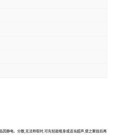
产品因静电、分散,无法称取时,可先轻敲瓶身或适当超声,使之聚拢后再