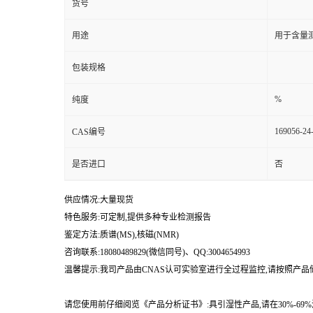
货号
用途
用于含量测
包装规格
%
纯度
169056-24
CAS编号
是否进口
否
供应情况:大量现货
特色服务:可定制,提供多种专业检测报告
鉴定方法:质谱(MS),核磁(NMR)
咨询联系:18080489829(微信同号)、QQ:3004654993
温馨提示:我司产品由CNAS认可实验室进行全过程监控,请按照产
请您使用前仔细阅览《产品分析证书》:具引湿性产品,请在30%-6