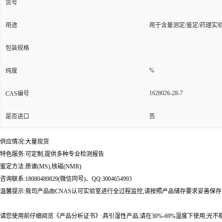
货号
用途
用于含量测定/鉴定/药理实
包装规格
%
纯度
1628026-28-7
CAS编号
是否进口
否
供应情况:大量现货
特色服务:可定制,提供多种专业检测报告
鉴定方法:质谱(MS),核磁(NMR)
咨询联系:18080489829(微信同号)、QQ:3004654993
温馨提示:我司产品由CNAS认可实验室进行全过程监控,请按照产品储存要求妥善保存
请您使用前仔细阅览《产品分析证书》:具引湿性产品,请在30%-69%湿度下使用;光