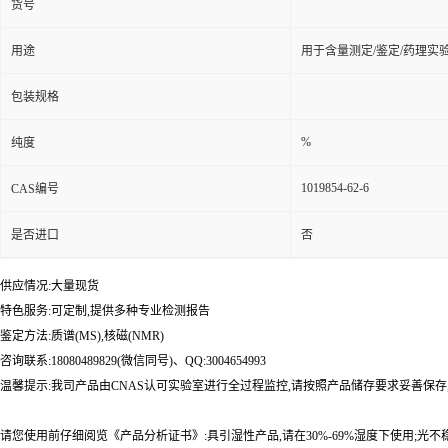
货号
用途
用于含量测定/鉴定/药理实
包装规格
%
纯度
1019854-62-6
CAS编号
是否进口
否
供应情况:大量现货
特色服务:可定制,提供多种专业检测报告
鉴定方法:质谱(MS),核磁(NMR)
咨询联系:18080489829(微信同号)、QQ:3004654993
温馨提示:我司产品由CNAS认可实验室进行全过程监控,请按照产品储存要求妥善保存
请您使用前仔细阅览《产品分析证书》:具引湿性产品,请在30%-69%湿度下使用;光