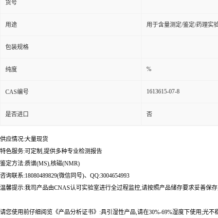
货号
用途
用于含量测定/鉴定/药理实
包装规格
%
纯度
1613615-07-8
CAS编号
是否进口
否
供应情况:大量现货
特色服务:可定制,提供多种专业检测报告
鉴定方法:质谱(MS),核磁(NMR)
咨询联系:18080489829(微信同号)、QQ:3004654993
温馨提示:我司产品由CNAS认可实验室进行全过程监控,请按照产品储存要求妥善保存
请您使用前仔细阅览《产品分析证书》:具引湿性产品,请在30%-69%湿度下使用;光