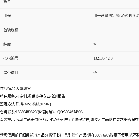
货号
用途
用于含量测定/鉴定/药理实
包装规格
%
纯度
132185-42-3
CAS编号
是否进口
否
供应情况:大量现货
特色服务:可定制,提供多种专业检测报告
鉴定方法:质谱(MS),核磁(NMR)
咨询联系:18080489829(微信同号)、QQ:3004654993
温馨提示:我司产品由CNAS认可实验室进行全过程监控,请按照产品储存要求妥善保存
请您使用前仔细阅览《产品分析证书》:具引湿性产品,请在30%-69%湿度下使用;光