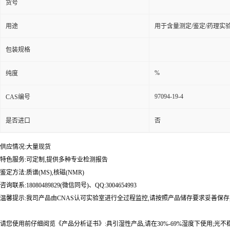
货号
用途
用于含量测定/鉴定/药理实
包装规格
%
纯度
97094-19-4
CAS编号
是否进口
否
供应情况:大量现货
特色服务:可定制,提供多种专业检测报告
鉴定方法:质谱(MS),核磁(NMR)
咨询联系:18080489829(微信同号)、QQ:3004654993
温馨提示:我司产品由CNAS认可实验室进行全过程监控,请按照产品储存要求妥善保存
请您使用前仔细阅览《产品分析证书》:具引湿性产品,请在30%-69%湿度下使用;光