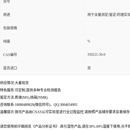
货号
用途
用于含量测定/鉴定/药理实
包装规格
%
纯度
350221-50-0
CAS编号
是否进口
否
供应情况:大量现货
特色服务:可定制,提供多种专业检测报告
鉴定方法:质谱(MS),核磁(NMR)
咨询联系:18080489829(微信同号)、QQ:3004654993
温馨提示:我司产品由CNAS认可实验室进行全过程监控,请按照产品储存要求妥善保存
请您使用前仔细阅览《产品分析证书》:具引湿性产品,请在30%-69%湿度下使用;光