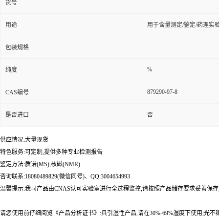
货号
用途
用于含量测定/鉴定/药理实
包装规格
%
纯度
879290-97-8
CAS编号
是否进口
否
供应情况:大量现货
特色服务:可定制,提供多种专业检测报告
鉴定方法:质谱(MS),核磁(NMR)
咨询联系:18080489829(微信同号)、QQ:3004654993
温馨提示:我司产品由CNAS认可实验室进行全过程监控,请按照产品储存要求妥善保存
请您使用前仔细阅览《产品分析证书》:具引湿性产品,请在30%-69%湿度下使用;光