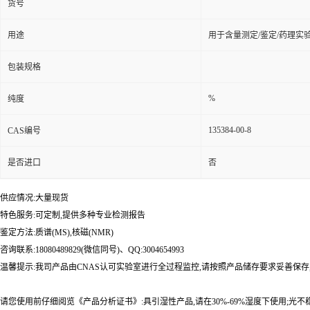
货号
用途
用于含量测定/鉴定/药理实
包装规格
%
纯度
135384-00-8
CAS编号
是否进口
否
供应情况:大量现货
特色服务:可定制,提供多种专业检测报告
鉴定方法:质谱(MS),核磁(NMR)
咨询联系:18080489829(微信同号)、QQ:3004654993
温馨提示:我司产品由CNAS认可实验室进行全过程监控,请按照产品储存要求妥善保存
请您使用前仔细阅览《产品分析证书》:具引湿性产品,请在30%-69%湿度下使用;光