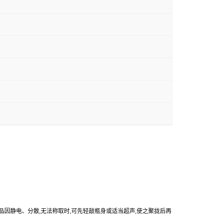
产品因静电、分散,无法称取时,可先轻敲瓶身或适当超声,使之聚拢后再