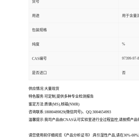
货号
用途
用于含量测
包装规格
%
纯度
97399-97-
CAS编号
是否进口
否
供应情况:大量现货
特色服务:可定制,提供多种专业检测报告
鉴定方法:质谱(MS),核磁(NMR)
咨询联系:18080489829(微信同号)、QQ:3004654993
温馨提示:我司产品由CNAS认可实验室进行全过程监控,请按照产
请您使用前仔细阅览《产品分析证书》:具引湿性产品,请在30%-6