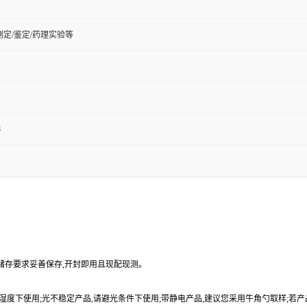
定/鉴定/药理实验等
8
品储存要求妥善保存,开封即用且现配现测。
9%湿度下使用;光不稳定产品,请避光条件下使用;带静电产品,建议您采用牛角勺取样;若