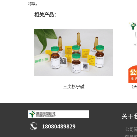
称取。
相关产品：
三尖杉宁碱
（天
关于
18080489829
公司