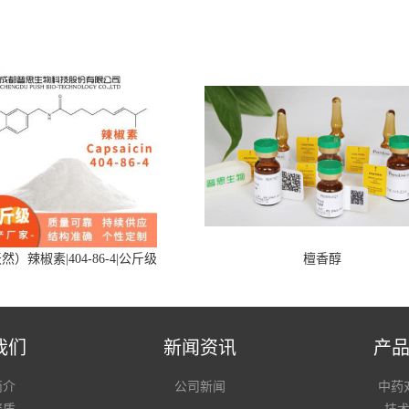
然）辣椒素|404-86-4|公斤级
檀香醇
我们
新闻资讯
产
简介
公司新闻
中药