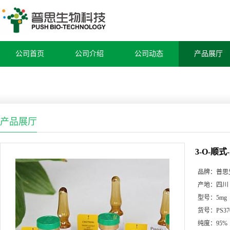
公司首页
公司介绍
公司动态
产品展厅
产品展厅
3-O-顺
品牌：
普思
产地：
四川
型号：
5mg
货号：
PS37
纯度：
95%