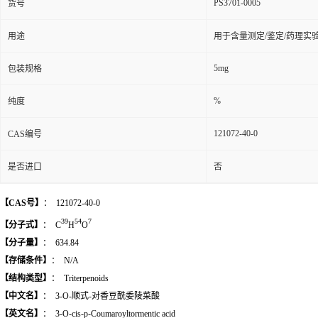
PS3701-0005
货号
用途
用于含量测定/鉴定/药理实
5mg
包装规格
%
纯度
121072-40-0
CAS编号
是否进口
否
【CAS号】
：
121072-40-0
39
54
7
【分子式】
：
C
H
O
【分子量】
：
634.84
【存储条件】
：
N/A
【结构类型】
：
Triterpenoids
【中文名】
：
3-O-顺式-对香豆酰委陵菜酸
【英文名】
：
3-O-cis-p-Coumaroyltormentic acid