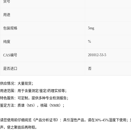
货号
用途
5mg
包装规格
%
纯度
201012-53-5
CAS编号
是否进口
否
供应情况：大量现货；
用途范围：用于含量测定/鉴定/药理实验等；
特色服务：可定制，提供多种专业检测报告；
鉴定方法：质谱（MS），核磁（NMR）；
请您使用前仔细阅览《产品分析证书》：具引湿性产品，请在30%-45%湿度下使
声，使之聚拢后再称取。