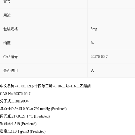
货号
用途
5mg
包装规格
%
纯度
29576-66-7
CAS编号
是否进口
否
中文名称:(4E,6E,12E)-十四碳三烯 -8,10-二炔-1,3-二乙酸酯
CAS No:29576-66-7
分子式:C18H20O4
沸点:440.5±45.0 °C at 760 mmHg (Predicted)
闪光点:217.9±27.1 °C (Predicted)
折射率:1.519 (Predicted)
密度:1.1±0.1 g/cm3 (Predicted)