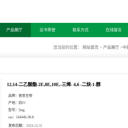
产品展厅
证书荣誉
联系方式
在线留言
您当前的位置：
网站首页
>
产品展厅
>
中
12,14-二乙酸酯-2E,8E,10E,-三烯- 4,6 -二炔-1-醇
品牌：
普思生物
产地：
四川
型号：
5mg
cas：
144446-38-8
发布日期：
2024-12-31