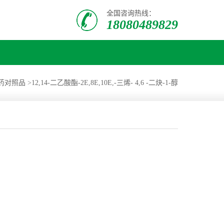
全国咨询热线：
18080489829
药对照品
>
12,14-二乙酸酯-2E,8E,10E,-三烯- 4,6 -二炔-1-醇