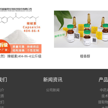
然）辣椒素|404-86-4|公斤级
檀香醇
我们
新闻资讯
产
简介
公司新闻
中药
资质
技
我们
提取