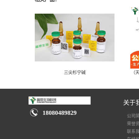
三尖杉宁碱
（天
关于
18080489829
公司
荣誉
联系