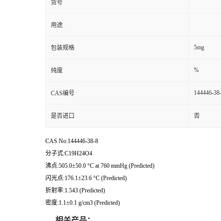
货号
用途
5mg
包装规格
%
纯度
144446-38
CAS编号
是否进口
否
CAS No:144446-38-8
分子式:C19H24O4
沸点:505.0±50.0 °C at 760 mmHg (Predicted)
闪光点:176.1±23.6 °C (Predicted)
折射率:1.543 (Predicted)
密度:1.1±0.1 g/cm3 (Predicted)
相关产品：