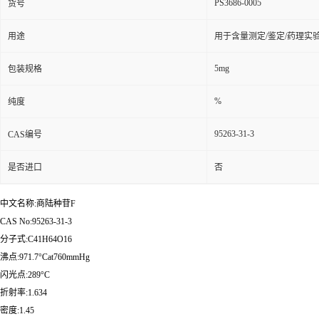
PS3686-0005
货号
用途
用于含量测定/鉴定/药理实
5mg
包装规格
%
纯度
95263-31-3
CAS编号
是否进口
否
中文名称:商陆种苷F
CAS No:95263-31-3
分子式:C41H64O16
沸点:971.7°Cat760mmHg
闪光点:289°C
折射率:1.634
密度:1.45