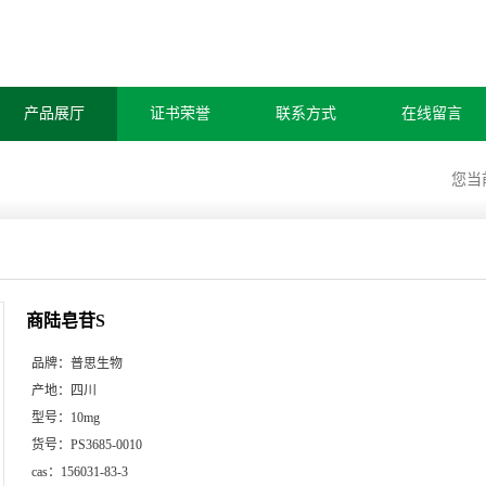
产品展厅
证书荣誉
联系方式
在线留言
您当
商陆皂苷S
品牌：
普思生物
产地：
四川
型号：
10mg
货号：
PS3685-0010
cas：
156031-83-3