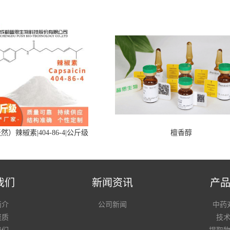
然）辣椒素|404-86-4|公斤级
檀香醇
我们
新闻资讯
产
简介
公司新闻
中药
资质
技