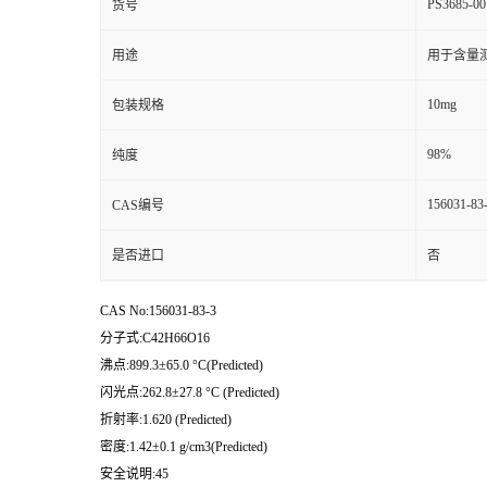
PS3685-00
货号
用途
用于含量测
10mg
包装规格
98%
纯度
156031-83
CAS编号
是否进口
否
CAS No:156031-83-3
分子式:C42H66O16
沸点:899.3±65.0 °C(Predicted)
闪光点:262.8±27.8 °C (Predicted)
折射率:1.620 (Predicted)
密度:1.42±0.1 g/cm3(Predicted)
安全说明:45