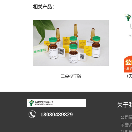
相关产品：
三尖杉宁碱
（天
关于
18080489829
公司
荣誉