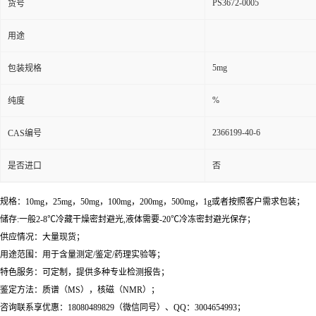
PS3672-0005
货号
用途
5mg
包装规格
%
纯度
2366199-40-6
CAS编号
是否进口
否
规格：10mg，25mg，50mg，100mg，200mg，500mg，1g或者按照客户需求包装；
储存:一般2-8℃冷藏干燥密封避光,液体需要-20℃冷冻密封避光保存；
供应情况：大量现货；
用途范围：用于含量测定/鉴定/药理实验等；
特色服务：可定制，提供多种专业检测报告；
鉴定方法：质谱（MS），核磁（NMR）；
咨询联系享优惠：18080489829（微信同号）、QQ：3004654993；