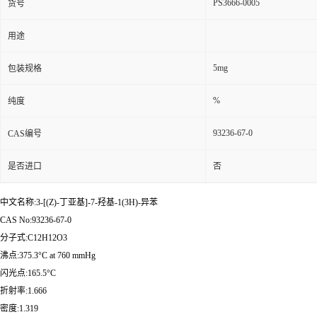
PS3666-0005
货号
用途
5mg
包装规格
%
纯度
93236-67-0
CAS编号
是否进口
否
中文名称:3-[(Z)-丁亚基]-7-羟基-1(3H)-异苯
CAS No:93236-67-0
分子式:C12H12O3
沸点:375.3°C at 760 mmHg
闪光点:165.5°C
折射率:1.666
密度:1.319