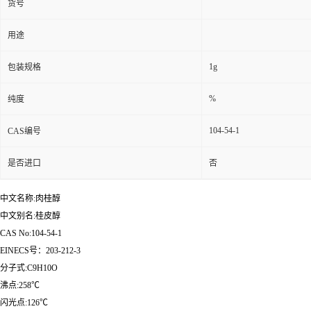
货号
用途
1g
包装规格
%
纯度
104-54-1
CAS编号
是否进口
否
中文名称:肉桂醇
中文别名:桂皮醇
CAS No:104-54-1
EINECS号：203-212-3
分子式:C9H10O
沸点:258℃
闪光点:126℃