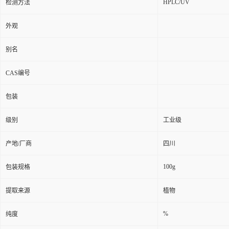
HPLC/UV
检测方法
外观
别名
CAS编号
包装
级别
工业级
产地/厂商
四川
100g
包装规格
提取来源
植物
%
纯度