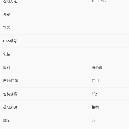
HPLC/UV
检测方法
外观
别名
CAS编号
包装
级别
医药级
产地/厂商
四川
10g
包装规格
提取来源
植物
%
纯度