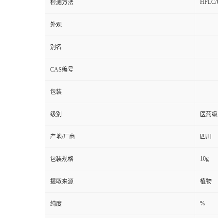
HPLC
检测方法
外观
别名
CAS编号
包装
级别
医药级
产地/厂商
四川
10g
包装规格
提取来源
植物
%
纯度