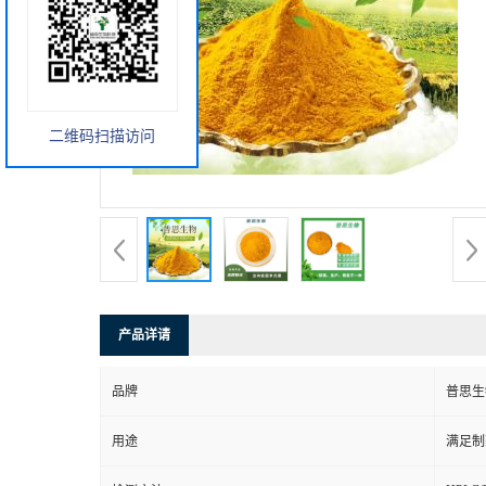
二维码扫描访问
产品详请
品牌
普思生
用途
满足制