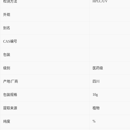
HPLC/UV
检测方法
外观
别名
CAS编号
包装
级别
医药级
产地/厂商
四川
10g
包装规格
提取来源
植物
%
纯度