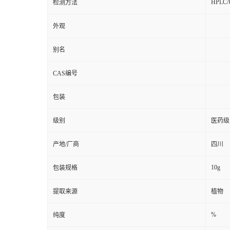
HPLC
检测方法
外观
别名
CAS编号
包装
级别
医药级
产地/厂商
四川
10g
包装规格
提取来源
植物
%
纯度