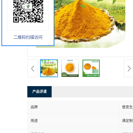
二维码扫描访问
产品详请
品牌
普思生
用途
满足制